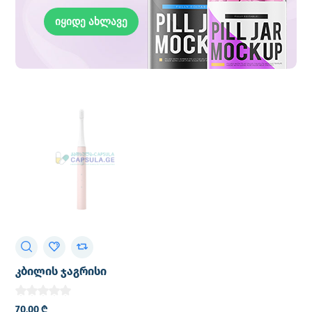
იყიდე ახლავე
კბილის ჯაგრისი
ელექტრო Xiaomi mijia
Sonic electric toothbrush
70,00
₾