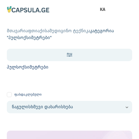
KA
მთავარი
აფთიაქი
სამედიცინო ტექნიკა
კატეგორია
"პულსოქსიმეტრები"
პულსოქსიმეტრები
ფასდაკლებული