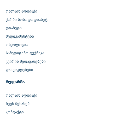
ონლაინ აფთიაქი
ჭარბი წონა და დიაბეტი
დიაბეტი
მედიკამენტები
ონკოლოგია
სამედიცინო ტექნიკა
კვირის შეთავაზებები
ფასდაკლებები
რეფარმა
ონლაინ აფთიაქი
ჩვენ შესახებ
კონტაქტი