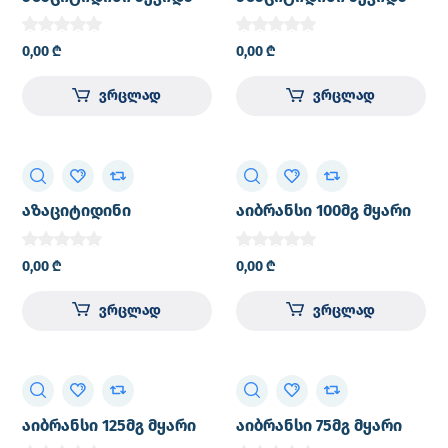
100მგ
150მგ
ლიოფილიზებული
ლიოფილიზებული
0,00
₾
0,00
₾
ფხვნილი 25მგ/მლ
ფხვნილი 25მგ/მლ
კანქვეშ შესაყვანი
კანქვეშ შესაყვანი
ვრცლად
ვრცლად
საინექციო სუსპენზიის
საინექციო სუსპენზიის
მოსამზადებლად
მოსამზადებლად
ფლაკონი №1
ფლაკონი №1
აზაციტიდინი
აიბრანსი 100მგ მყარი
რომფარმი 100მგ
კაფსულა №21 (3X7)
ლიოფილიზებული
0,00
₾
0,00
₾
ფხვნილი კანქვეშ
შესაყვანი საინექციო
ვრცლად
ვრცლად
სუსპენზიის
მოსამზადებლად მინის
ფლაკონი №1
აიბრანსი 125მგ მყარი
აიბრანსი 75მგ მყარი
კაფსულა №21 (3X7)
კაფსულა №21 (3X7)