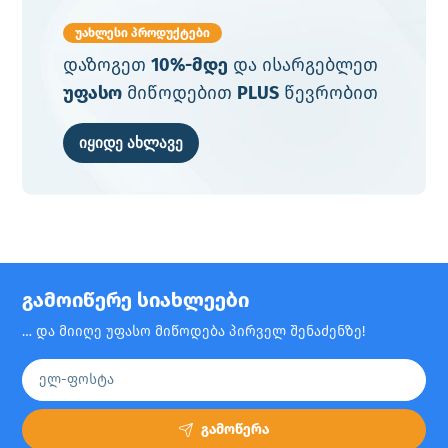
უახლესი პროდუქტები
დაზოგეთ
10%-მდე
და ისარგებლეთ
უფასო
მიწოდებით
PLUS
წევრობით
იყიდე ახლავე
გამოიწერე სიახლეები
… და მიიღე უფასო მიწოდება პირველ შენაძენზე!
გამოწერა