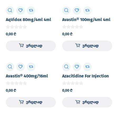
AqVidox 80mg/4ml 4ml
Avastin® 100mg/4ml 4ml
concentrate for solution
concentrate for solution
for I.V. infusion glass vial
for I.V. infusion vial №1
0,00
₾
0,00
₾
№1
ვრცლად
ვრცლად
Avastin® 400mg/16ml
Azacitidine For Injection
16ml concentrate for
100mg lyophilized
solution for I.V. infusion
powder for solution for
0,00
₾
0,00
₾
vial №1
I.V. infusion and
subcutaneous injection
ვრცლად
ვრცლად
vial №1