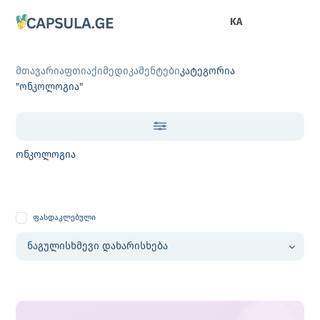
KA
მთავარი
აფთიაქი
მედიკამენტები
კატეგორია
"ონკოლოგია"
ონკოლოგია
ფასდაკლებული