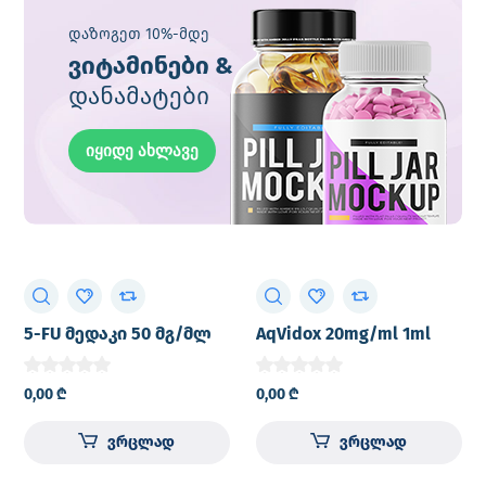
დაზოგეთ 10%-მდე
ვიტამინები &
დანამატები
იყიდე ახლავე
5-FU მედაკი 50 მგ/მლ
AqVidox 20mg/ml 1ml
1000მგ/20მლ (50მგ/მლ)
concentrate for solution
20მლ ი.ვ. საინფუზიო
for I.V. infusion glass vial
0,00
₾
0,00
₾
ხსნარი ფლაკონი №1
№1
ვრცლად
ვრცლად