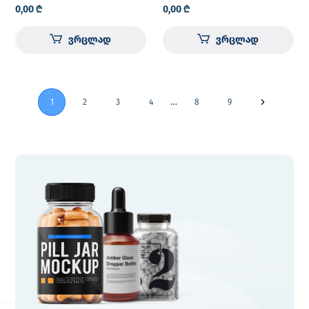
ფხვნილი ი.ვ.
0,00
₾
0,00
₾
საინფუზიო ხსნარის
მოსამზადებლად
ვრცლად
ვრცლად
ფლაკონი №1
…
1
2
3
4
8
9