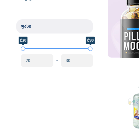
ფასი
₾20
₾30
-