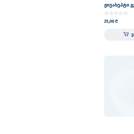
ჟივასეპტი 
ხელების სა
გელი
25,00
₾