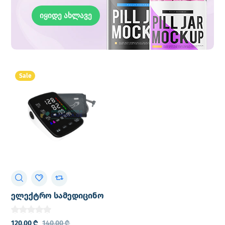
იყიდე ახლავე
Sale
ელექტრო სამედიცინო
წნევის აპარატი
ALPHAMED – U82RH
120,00
₾
140,00
₾