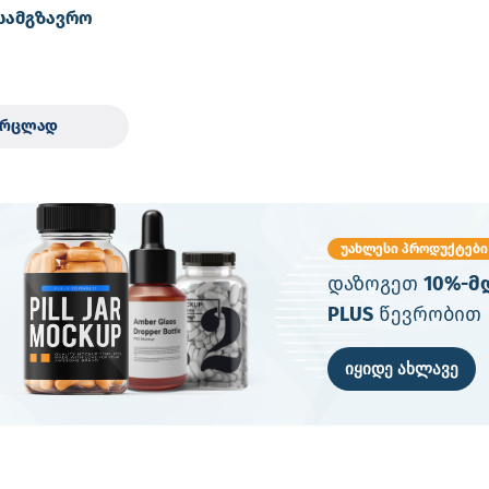
სამგზავრო
ლინის
ის და
ს თერმოჩანთა
ალიშებით
ვრცლად
უახლესი პროდუქტები
დაზოგეთ
10%-მ
PLUS
წევრობით
იყიდე ახლავე