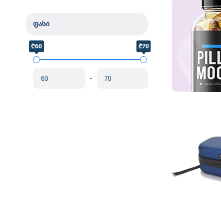
ფასი
₾60
₾70
-