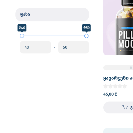
ფასი
₾40
₾50
-
ყავარჯენი 
იღლიის
45,00
₾