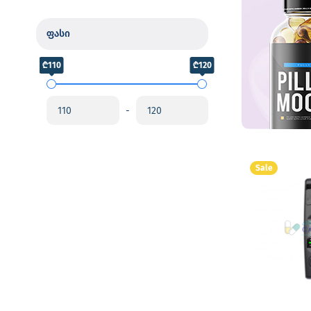
ფასი
₾110
₾120
-
Sale