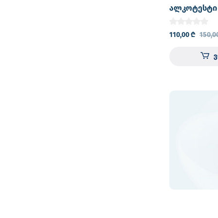
ალკოტესტი 
ახალი Breath
პროფესიონ
110,00
₾
150,0
ციფრული LC
დამუხტვადი
პირის ღრუ
ტესტერი