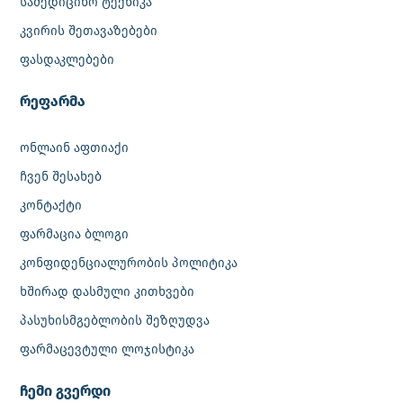
სამედიცინო ტექნიკა
კვირის შეთავაზებები
ფასდაკლებები
რეფარმა
ონლაინ აფთიაქი
ჩვენ შესახებ
კონტაქტი
ფარმაცია ბლოგი
კონფიდენციალურობის პოლიტიკა
ხშირად დასმული კითხვები
პასუხისმგებლობის შეზღუდვა
ფარმაცევტული ლოჯისტიკა
‎ჩემი გვერდი