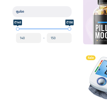
ფასი
₾140
₾150
-
Sale